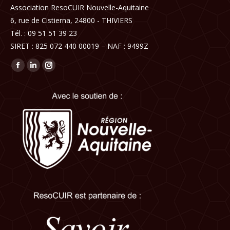
Association ResoCUIR Nouvelle-Aquitaine
6, rue de Cistierna, 24800 - THIVIERS
Tél. : 09 51 51 39 23
SIRET : 825 072 440 00019 – NAF : 9499Z
Trouvez nous sur :
Facebook
LinkedIn
Instagram
page
page
page
opens
opens
opens
in
in
in
new
new
new
window
window
window