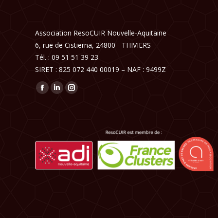
Association ResoCUIR Nouvelle-Aquitaine
6, rue de Cistierna, 24800 - THIVIERS
Tél. : 09 51 51 39 23
SIRET : 825 072 440 00019 – NAF : 9499Z
Trouvez nous sur :
Facebook
LinkedIn
Instagram
page
page
page
opens
opens
opens
in
in
in
new
new
new
window
window
window