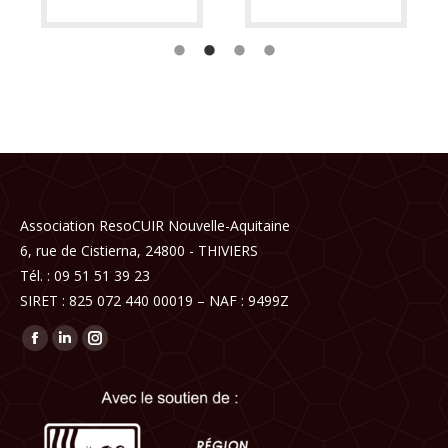
Association ResoCUIR Nouvelle-Aquitaine
6, rue de Cistierna, 24800 - THIVIERS
Tél. : 09 51 51 39 23
SIRET : 825 072 440 00019 – NAF : 9499Z
Trouvez nous sur :
Facebook
LinkedIn
Instagram
page
page
page
opens
opens
opens
in
in
in