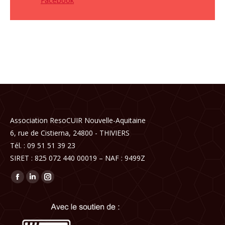
Facebook
Association ResoCUIR Nouvelle-Aquitaine
6, rue de Cistierna, 24800 - THIVIERS
Tél. : 09 51 51 39 23
SIRET : 825 072 440 00019 – NAF : 9499Z
Trouvez nous sur :
Facebook
LinkedIn
Instagram
page
page
page
opens
opens
opens
in
in
in