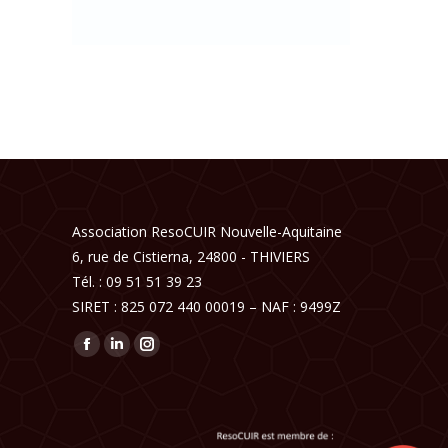
Association ResoCUIR Nouvelle-Aquitaine
6, rue de Cistierna, 24800 - THIVIERS
Tél. : 09 51 51 39 23
SIRET : 825 072 440 00019 – NAF : 9499Z
Trouvez nous sur :
Facebook
LinkedIn
Instagram
page
page
page
opens
opens
opens
in
in
in