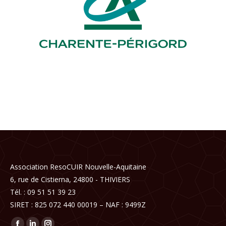
Association ResoCUIR Nouvelle-Aquitaine
6, rue de Cistierna, 24800 - THIVIERS
Tél. : 09 51 51 39 23
SIRET : 825 072 440 00019 – NAF : 9499Z
Trouvez nous sur :