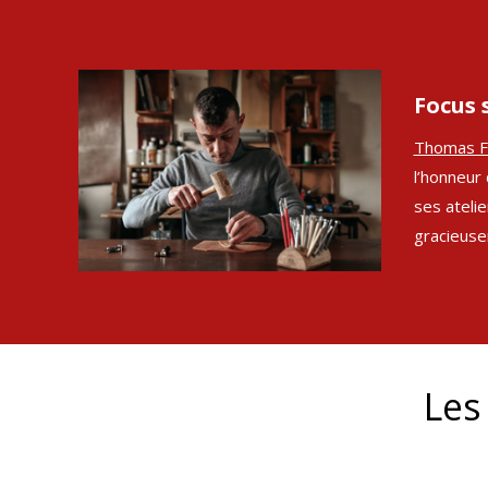
Focus 
Thomas F
l’honneur
ses atelie
gracieuse
Les