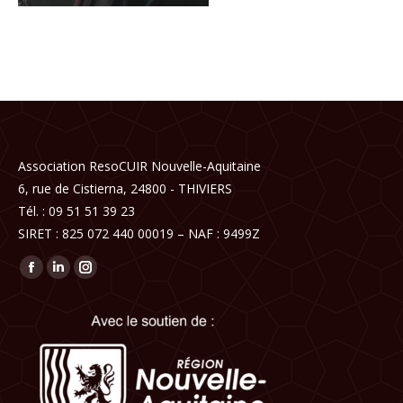
Association ResoCUIR Nouvelle-Aquitaine
6, rue de Cistierna, 24800 - THIVIERS
Tél. : 09 51 51 39 23
SIRET : 825 072 440 00019 – NAF : 9499Z
Trouvez nous sur :
Facebook
LinkedIn
Instagram
page
page
page
opens
opens
opens
in
in
in
new
new
new
window
window
window