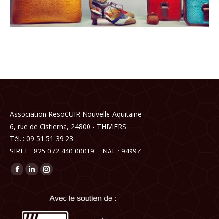
Association ResoCUIR Nouvelle-Aquitaine
6, rue de Cistierna, 24800 - THIVIERS
Tél. : 09 51 51 39 23
SIRET : 825 072 440 00019 – NAF : 9499Z
Trouvez nous sur :
Facebook
LinkedIn
Instagram
page
page
page
opens
opens
opens
in
in
in