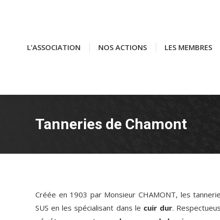
L’ASSOCIATION
L’ASSOCIATION
NOS ACTIONS
NOS ACTIONS
LES MEMBRES
LES MEMBRES
Tanneries de Chamont
Créée en 1903 par Monsieur CHAMONT, les tanneries 
SUS en les spécialisant dans le
cuir dur
.
Respectueuse