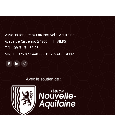
Association ResoCUIR Nouvelle-Aquitaine
6, rue de Cistierna, 24800 - THIVIERS
Tél. : 09 51 51 39 23
SIRET : 825 072 440 00019 – NAF : 9499Z
Trouvez nous sur :
Facebook
LinkedIn
Instagram
page
page
page
opens
opens
opens
in
in
in
new
new
new
window
window
window