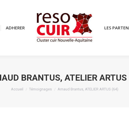
ADHERER
ADHERER
LES PARTEN
LES PARTEN
AUD BRANTUS, ATELIER ARTUS 
Vous êtes ici :
Accueil
Témoignages
Arnaud Brantus, ATELIER ARTUS (64)