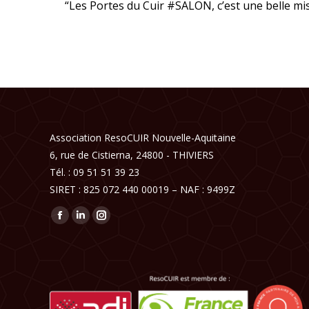
“Les Portes du Cuir #SALON, c’est une belle mis
Association ResoCUIR Nouvelle-Aquitaine
6, rue de Cistierna, 24800 - THIVIERS
Tél. : 09 51 51 39 23
SIRET : 825 072 440 00019 – NAF : 9499Z
Trouvez nous sur :
Facebook
LinkedIn
Instagram
page
page
page
opens
opens
opens
in
in
in
new
new
new