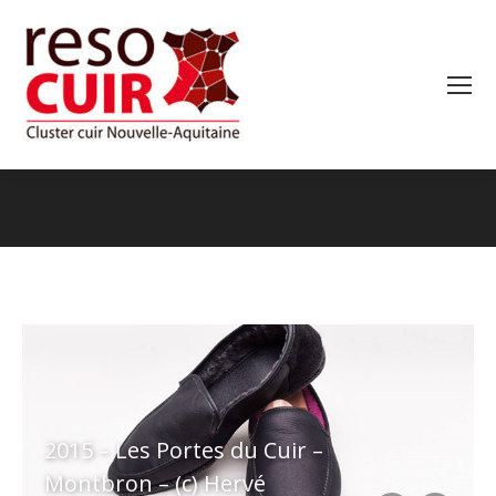
Vous êtes ici :
2015 – Les Portes du Cuir –
Montbron – (c) Hervé