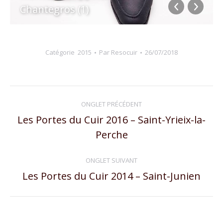
Chantegros (1)
Catégorie
2015
Par
Resocuir
26/07/2018
Navigation
ONGLET PRÉCÉDENT
de
Les Portes du Cuir 2016 – Saint-Yrieix-la-
Onglet
Perche
commentaire
précédent
ONGLET SUIVANT
Les Portes du Cuir 2014 – Saint-Junien
Onglet
suivant