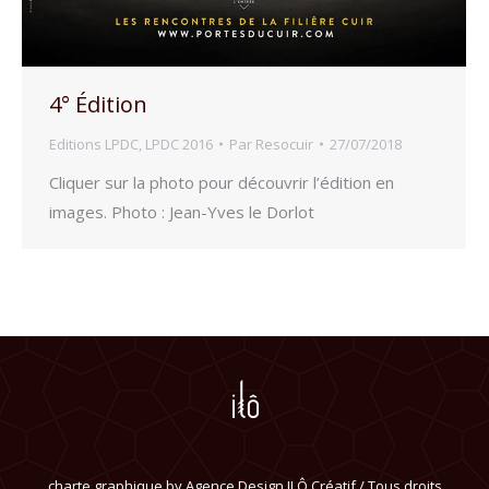
4° Édition
Editions LPDC
,
LPDC 2016
Par
Resocuir
27/07/2018
Cliquer sur la photo pour découvrir l’édition en
images. Photo : Jean-Yves le Dorlot
charte graphique by
Agence Design ILÔ Créatif
/ Tous droits