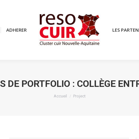
ADHERER
ADHERER
LES PARTEN
LES PARTEN
S DE PORTFOLIO :
COLLÈGE ENT
Vous êtes ici :
Accueil
Project