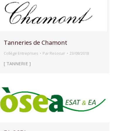
Tanneries de Chamont
Collège Entreprises
Par
Resocuir
23/08/2018
[ TANNERIE ]