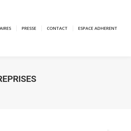
AIRES
AIRES
PRESSE
PRESSE
CONTACT
CONTACT
ESPACE ADHERENT
ESPACE ADHERENT
REPRISES