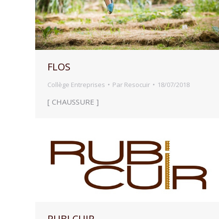
FLOS
Collège Entreprises
Par
Resocuir
18/07/2018
[ CHAUSSURE ]
RUBI CUIR