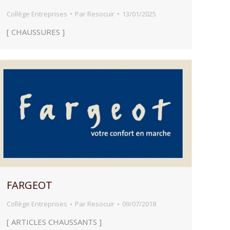
Collège Entreprises
Par
Resocuir
13/01/2025
[ CHAUSSURES ]
FARGEOT
Collège Entreprises
Par
Resocuir
09/07/2018
[ ARTICLES CHAUSSANTS ]