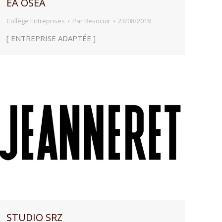
EA OSEA
Collège Entreprises
Par
Resocuir
23/08/2018
[ ENTREPRISE ADAPTÉE ]
STUDIO SRZ